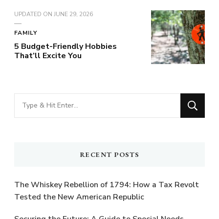
UPDATED ON
JUNE 29, 2026
FAMILY
5 Budget-Friendly Hobbies
That’ll Excite You
Looking
for
Something?
RECENT POSTS
The Whiskey Rebellion of 1794: How a Tax Revolt
Tested the New American Republic
Securing the Future: A Guide to Special Needs